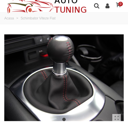
0
Acasa
>
Schimbator Viteze Fiat