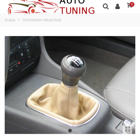
0
Acasa
>
Schimbator viteze Audi